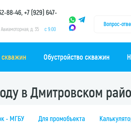
532-88-46
+7 (929) 647-
Вопрос-отве
. Авиамоторная, д. 35
с 9:00
 скважин
Обустройство скважин
Н
воду
в Дмитровском рай
ок - МГБУ
Для промобъекта
Калькулято