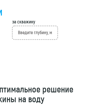
м
за скважину
оптимальное решение
жины на воду