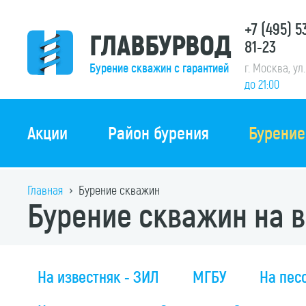
+7 (495) 
ГЛАВБУРВОД
81-23
г. Москва, ул
Бурение скважин с гарантией
до 21:00
Акции
Район бурения
Бурение
Главная
Бурение скважин
Бурение скважин на 
На известняк - ЗИЛ
МГБУ
На пес