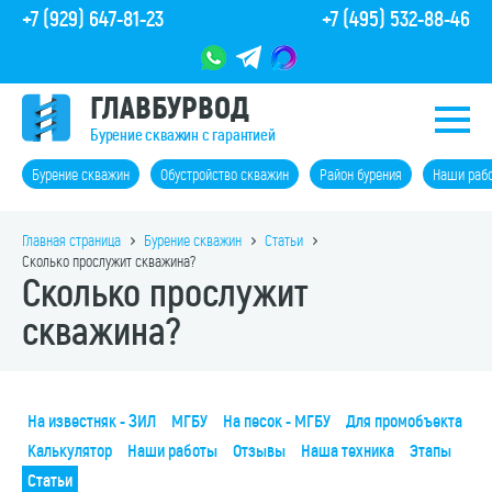
+7 (929) 647-81-23
+7 (495) 532-88-46
ГЛАВБУРВОД
Бурение скважин с гарантией
Бурение скважин
Обустройство скважин
Район бурения
Наши раб
Главная страница
Бурение скважин
Статьи
Сколько прослужит скважина?
Сколько прослужит
скважина?
На известняк - ЗИЛ
МГБУ
На песок - МГБУ
Для промобъекта
Калькулятор
Наши работы
Отзывы
Наша техника
Этапы
Статьи