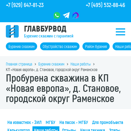
+7 (929) 647-81-23
+7 (495) 532-88-46
ГЛАВБУРВОД
Бурение скважин с гарантией
Бурение скважин
Обустройство скважин
Район бурения
Наши раб
Главная страница
Бурение скважин
Наши работы
КП «Новая европа», д. Становое, городской округ Раменское
Пробурена скважина в КП
«Новая европа», д. Становое,
городской округ Раменское
На известняк - ЗИЛ
МГБУ
На песок - МГБУ
Для промобъекта
Калькулятор
Наши работы
Отзывы
Наша техника
Этапы