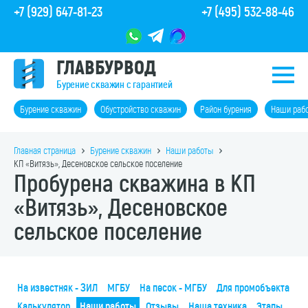
+7 (929) 647-81-23
+7 (495) 532-88-46
ГЛАВБУРВОД
Бурение скважин с гарантией
Бурение скважин
Обустройство скважин
Район бурения
Наши раб
Главная страница
Бурение скважин
Наши работы
КП «Витязь», Десеновское сельское поселение
Пробурена скважина в КП
«Витязь», Десеновское
сельское поселение
На известняк - ЗИЛ
МГБУ
На песок - МГБУ
Для промобъекта
Калькулятор
Наши работы
Отзывы
Наша техника
Этапы