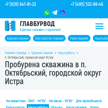
+7 (929) 647-81-23
+7 (495) 532-88-46
ГЛАВБУРВОД
Бурение скважин с гарантией
Бурение скважин
Обустройство скважин
Район бурения
Наши раб
Главная страница
Бурение скважин
Наши работы
п. Октябрьский, городской округ Истра
Пробурена скважина в п.
Октябрьский, городской округ
Истра
На известняк - ЗИЛ
МГБУ
На песок - МГБУ
Для промобъекта
Калькулятор
Наши работы
Отзывы
Наша техника
Этапы