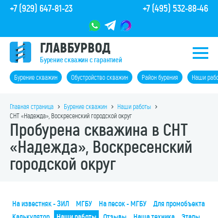
+7 (929) 647-81-23
+7 (495) 532-88-46
ГЛАВБУРВОД
Бурение скважин с гарантией
Бурение скважин
Обустройство скважин
Район бурения
Наши раб
Главная страница
Бурение скважин
Наши работы
СНТ «Надежда», Воскресенский городской округ
Пробурена скважина в СНТ
«Надежда», Воскресенский
городской округ
На известняк - ЗИЛ
МГБУ
На песок - МГБУ
Для промобъекта
Калькулятор
Наши работы
Отзывы
Наша техника
Этапы